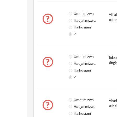
Umetimizwa
Mifuk
Haujatimizwa
kutu
Haihusiani
?
Umetimizwa
Toleo
Haujatimizwa
kingi
Haihusiani
?
Umetimizwa
Mradi
Haujatimizwa
kuhif
Haihusiani