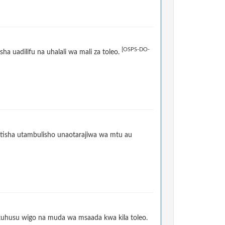
[OSPS-DO-
ha uadilifu na uhalali wa mali za toleo.
itisha utambulisho unaotarajiwa wa mtu au
 kuhusu wigo na muda wa msaada kwa kila toleo.