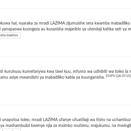
okuwa hai, nyaraka za mradi LAZIMA zijumuishe sera kwamba mabadilik
 yanapaswa kuongeza au kusasisha majaribio ya utendaji katika seti ya m
sha maelezo
i kuruhusu kumefanywa kwa tawi kuu, mfumo wa udhibiti wa toleo la mr
[OSPS-QA-07.01]
amu asiye mwandishi ya mabadiliko kabla ya kuunganisha.
 unapotoa toleo, mradi LAZIMA ufanye ufuatiliaji wa tisho na uchambuzi
i ya mashambulizi kwenye njia za msimbo muhimu, majukumu, na mwingi