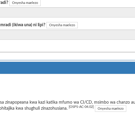
radi?
Onyesha maelezo
radi (ikiwa una) ni lipi?
Onyesha maelezo
sa zinapopeana kwa kazi katika mfumo wa CI/CD, msimbo wa chanzo au u
[OSPS-AC-04.02]
ohitajika kwa shughuli zinazohusiana.
Onyesha maelezo