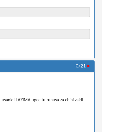
0/21
●
sanidi LAZIMA upee tu ruhusa za chini zaidi