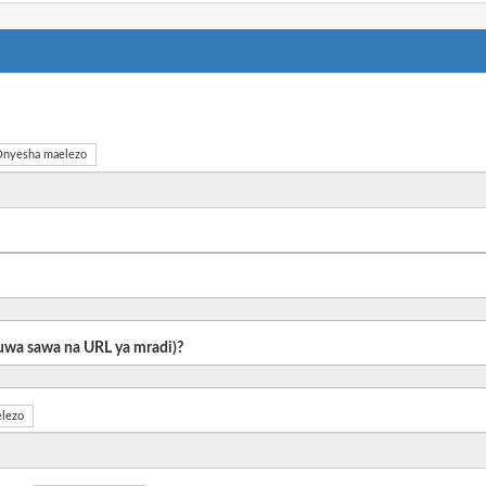
nyesha maelezo
 kuwa sawa na URL ya mradi)?
lezo