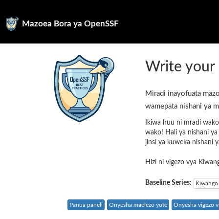
Mazoea Bora ya OpenSSF
Write your 
Miradi inayofuata mazo
wamepata nishani ya m
Ikiwa huu ni mradi wako
wako! Hali ya nishani y
jinsi ya kuweka nishani 
Hizi ni vigezo vya Kiwan
Baseline Series:
Kiwango 
Panua paneli
Onyesha maelezo yote
Onyesha vigezo vi