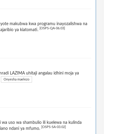
o yote makubwa kwa programu inayozalishwa na
[OSPS-QA-06.03]
ajaribio ya kiatomati.
adi LAZIMA uhitaji angalau idhini moja ya
Onyesha maelezo
 wa uso wa shambulio ili kuelewa na kulinda
[OSPS-SA-03.02]
liano ndani ya mfumo.