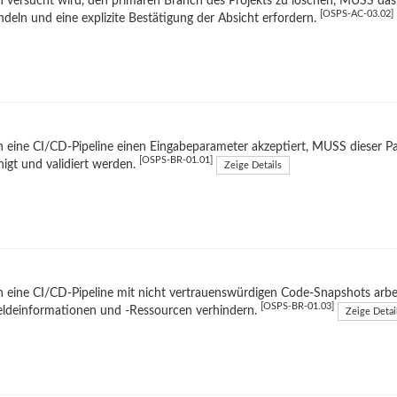
versucht wird, den primären Branch des Projekts zu löschen, MUSS das Ve
[OSPS-AC-03.02]
deln und eine explizite Bestätigung der Absicht erfordern.
eine CI/CD-Pipeline einen Eingabeparameter akzeptiert, MUSS dieser Pa
[OSPS-BR-01.01]
nigt und validiert werden.
Zeige Details
eine CI/CD-Pipeline mit nicht vertrauenswürdigen Code-Snapshots arbeit
[OSPS-BR-01.03]
ldeinformationen und -Ressourcen verhindern.
Zeige Detai