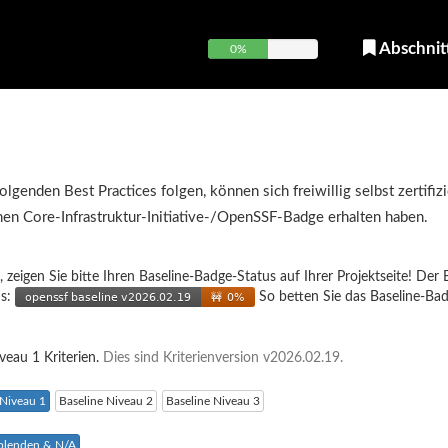
Abschnit
0%
olgenden Best Practices folgen, können sich freiwillig selbst zertifiz
inen Core-Infrastruktur-Initiative-/OpenSSF-Badge erhalten haben.
, zeigen Sie bitte Ihren Baseline-Badge-Status auf Ihrer Projektseite! Der 
us:
So betten Sie das Baseline-Bad
iveau 1 Kriterien.
Dies sind Kriterienversion v2026.02.19.
 Niveau 1
Baseline Niveau 2
Baseline Niveau 3
sblenden & N/A