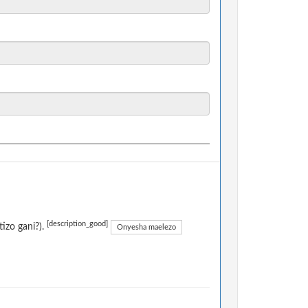
[description_good]
izo gani?).
Onyesha maelezo