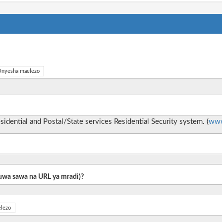
nyesha maelezo
idential and Postal/State services Residential Security system. (
www
 kuwa sawa na URL ya mradi)?
lezo