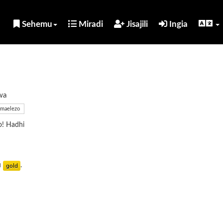
Sehemu
Miradi
Jisajili
Ingia
wa
maelezo
o! Hadhi
u
.