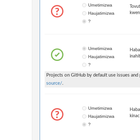
Umetimizwa
Tovut
Haujatimizwa
kwen
?
Umetimizwa
Habar
Haujatimizwa
inahi
?
Projects on GitHub by default use issues and
source/
.
Umetimizwa
Habar
Haujatimizwa
kinac
?