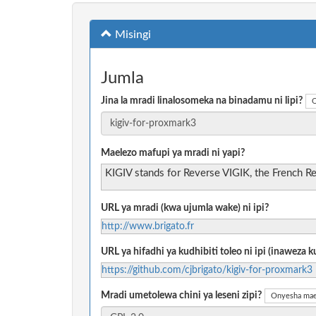
Misingi
Jumla
Jina la mradi linalosomeka na binadamu ni lipi?
O
Maelezo mafupi ya mradi ni yapi?
KIGIV stands for Reverse VIGIK, the French Res
URL ya mradi (kwa ujumla wake) ni ipi?
http://www.brigato.fr
URL ya hifadhi ya kudhibiti toleo ni ipi (inaweza
https://github.com/cjbrigato/kigiv-for-proxmark3
Mradi umetolewa chini ya leseni zipi?
Onyesha mae