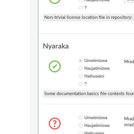
?
Non-trivial license location file in repository:
Nyaraka
Umetimizwa
Mradi
Haujatimizwa
Haihusiani
?
Some documentation basics file contents fou
Umetimizwa
Mradi
Haujatimizwa
mrad
Haihusiani