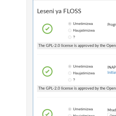
Leseni ya FLOSS
Umetimizwa
Prog
Haujatimizwa
?
The GPL-2.0 license is approved by the Open S
Umetimizwa
INAP
Haujatimizwa
Initia
?
The GPL-2.0 license is approved by the Open S
Umetimizwa
Mradi
Haujatimizwa
Onye