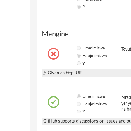
?
Mengine
Umetimizwa
Tovut
Haujatimizwa
?
// Given an http: URL.
Umetimizwa
Mradi
Haujatimizwa
yenye
na ha
?
GitHub supports discussions on issues and pul