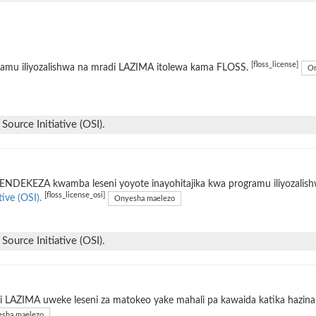
[floss_license]
ramu iliyozalishwa na mradi LAZIMA itolewa kama FLOSS.
On
ource Initiative (OSI).
ENDEKEZA kwamba leseni yoyote inayohitajika kwa programu iliyozalis
[floss_license_osi]
tive (OSI).
Onyesha maelezo
ource Initiative (OSI).
 LAZIMA uweke leseni za matokeo yake mahali pa kawaida katika hazina 
sha maelezo