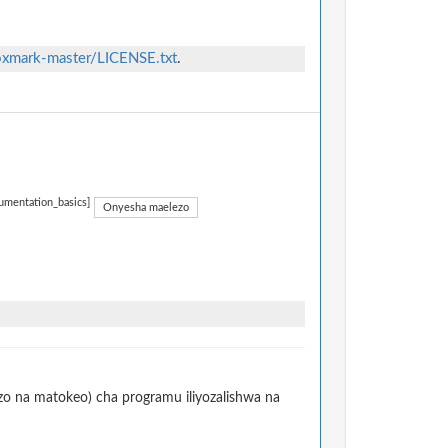
roxmark-master/LICENSE.txt
.
umentation_basics]
Onyesha maelezo
izo na matokeo) cha programu iliyozalishwa na