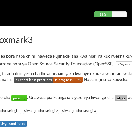
19%
proxmark3
ea bora hapa chini inaweza kujihakikisha kwa hiari na kuonyesha ku
azoea bora ya Open Source Security Foundation (OpenSSF).
Onyesha 
, tafadhali onyesha hadhi ya nishani yako kwenye ukurasa wa mradi wak
ama hii:
Hapa ni jinsi ya kuiweka:
ngo cha
. Unaweza pia kuangalia vigezo vya kiwango cha
a
cha Msingi 1
Kiwango cha Msingi 2
Kiwango cha Msingi 3
sivyokamilika tu