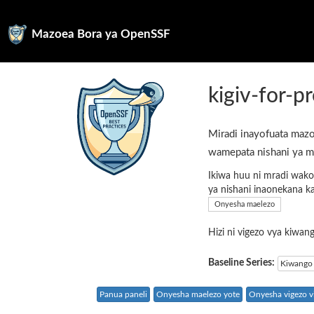
Mazoea Bora ya OpenSSF
kigiv-for-
Miradi inayofuata mazo
wamepata nishani ya m
Ikiwa huu ni mradi wako
ya nishani inaonekana k
Onyesha maelezo
Hizi ni vigezo vya kiwa
Baseline Series:
Kiwango 
Panua paneli
Onyesha maelezo yote
Onyesha vigezo vi