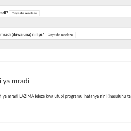
radi?
Onyesha maelezo
radi (ikiwa una) ni lipi?
Onyesha maelezo
i ya mradi
i ya mradi LAZIMA ieleze kwa ufupi programu inafanya nini (inasuluhu tat