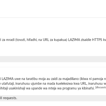
i za mradi (tovuti, hifadhi, na URL za kupakua) LAZIMA zisaidie HTTPS 
 LAZIMA uwe na taratibu moja au zaidi za majadiliano (ikiwa ni pamoja 
 utafutaji, inaruhusu ujumbe na mada kuelekezwa kwa URL, inaruhusu wat
[discussi
ihitaji usakinishaji wa upande wa mteja wa programu ya kibinafsi.
l requests.