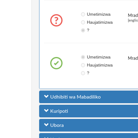
Umetimizwa
Mradi
[englis
Haujatimizwa
?
Umetimizwa
Mrad
Haujatimizwa
?
Udhibiti wa Mabadiliko
Kuripoti
Ubora