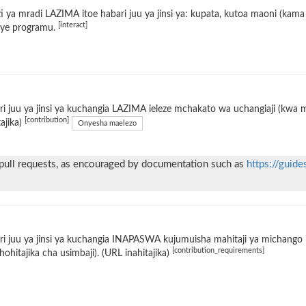
i ya mradi LAZIMA itoe habari juu ya jinsi ya: kupata, kutoa maoni (kama 
[interact]
ye programu.
i juu ya jinsi ya kuchangia LAZIMA ieleze mchakato wa uchangiaji (kwa
[contribution]
tajika)
Onyesha maelezo
 pull requests, as encouraged by documentation such as
https://guide
i juu ya jinsi ya kuchangia INAPASWA kujumuisha mahitaji ya michango i
[contribution_requirements]
hohitajika cha usimbaji). (URL inahitajika)