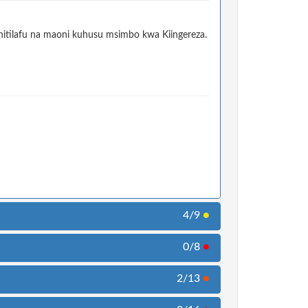
itilafu na maoni kuhusu msimbo kwa Kiingereza.
4/9
●
0/8
●
2/13
●