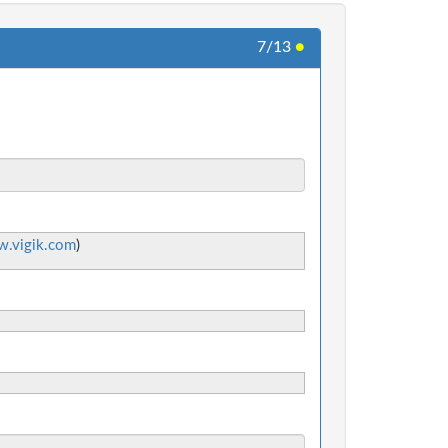
7/13
●
.vigik.com
)