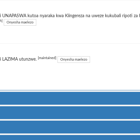
 UNAPASWA kutoa nyaraka kwa Kiingereza na uweze kukubali ripoti za h
h]
Onyesha maelezo
[maintained]
i LAZIMA utunzwe.
Onyesha maelezo