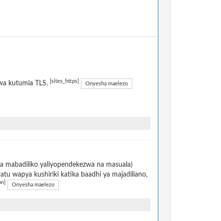
[sites_https]
kwa kutumia TLS.
Onyesha maelezo
na mabadiliko yaliyopendekezwa na masuala)
u wapya kushiriki katika baadhi ya majadiliano,
on]
Onyesha maelezo