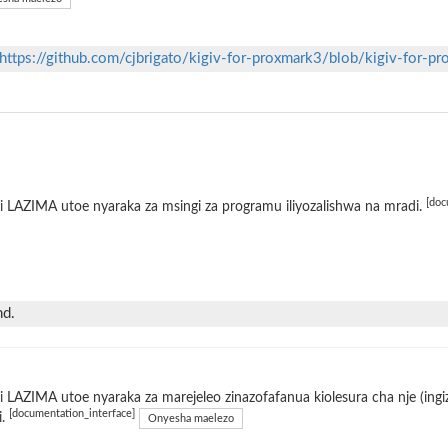
https://github.com/cjbrigato/kigiv-for-proxmark3/blob/kigiv-for-p
[doc
 LAZIMA utoe nyaraka za msingi za programu iliyozalishwa na mradi.
nd.
 LAZIMA utoe nyaraka za marejeleo zinazofafanua kiolesura cha nje (ing
[documentation_interface]
i.
Onyesha maelezo