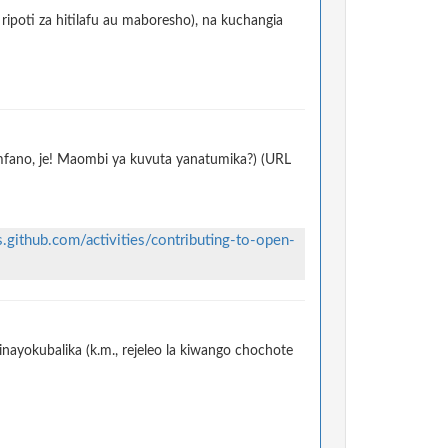
ripoti za hitilafu au maboresho), na kuchangia
 mfano, je! Maombi ya kuvuta yanatumika?) (URL
s.github.com/activities/contributing-to-open-
nayokubalika (k.m., rejeleo la kiwango chochote