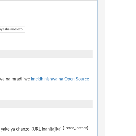
yesha maelezo
hwa na mradi iwe
imeidhinishwa na Open Source
[license_location]
yake ya chanzo. (URL inahitajika)