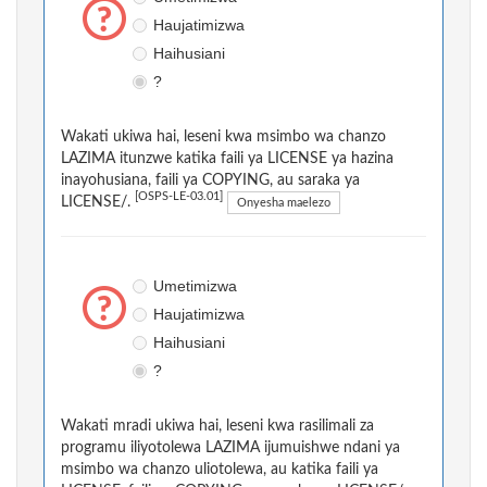
Haujatimizwa
Haihusiani
?
Wakati ukiwa hai, leseni kwa msimbo wa chanzo
LAZIMA itunzwe katika faili ya LICENSE ya hazina
inayohusiana, faili ya COPYING, au saraka ya
[OSPS-LE-03.01]
LICENSE/.
Onyesha maelezo
Umetimizwa
Haujatimizwa
Haihusiani
?
Wakati mradi ukiwa hai, leseni kwa rasilimali za
programu iliyotolewa LAZIMA ijumuishwe ndani ya
msimbo wa chanzo uliotolewa, au katika faili ya