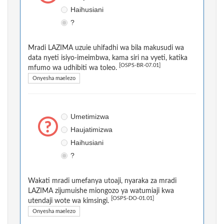
Haihusiani
?
Mradi LAZIMA uzuie uhifadhi wa bila makusudi wa
data nyeti isiyo-imeimbwa, kama siri na vyeti, katika
[OSPS-BR-07.01]
mfumo wa udhibiti wa toleo.
Onyesha maelezo
Umetimizwa
Haujatimizwa
Haihusiani
?
Wakati mradi umefanya utoaji, nyaraka za mradi
LAZIMA zijumuishe miongozo ya watumiaji kwa
[OSPS-DO-01.01]
utendaji wote wa kimsingi.
Onyesha maelezo