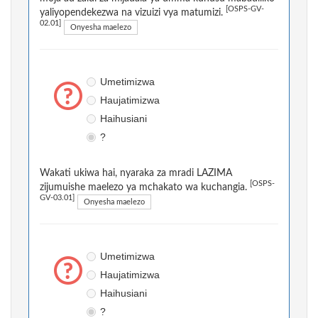
[OSPS-GV-
yaliyopendekezwa na vizuizi vya matumizi.
02.01]
Onyesha maelezo
Umetimizwa
Haujatimizwa
Haihusiani
?
Wakati ukiwa hai, nyaraka za mradi LAZIMA
[OSPS-
zijumuishe maelezo ya mchakato wa kuchangia.
GV-03.01]
Onyesha maelezo
Umetimizwa
Haujatimizwa
Haihusiani
?