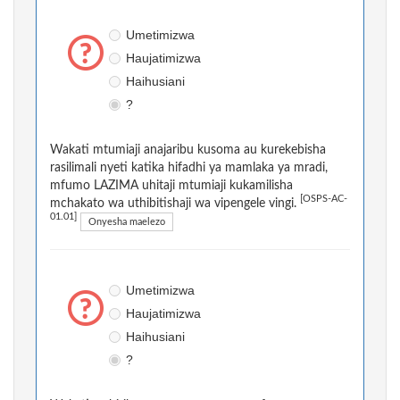
Umetimizwa
Haujatimizwa
Haihusiani
?
Wakati mtumiaji anajaribu kusoma au kurekebisha
rasilimali nyeti katika hifadhi ya mamlaka ya mradi,
mfumo LAZIMA uhitaji mtumiaji kukamilisha
[OSPS-AC-
mchakato wa uthibitishaji wa vipengele vingi.
01.01]
Onyesha maelezo
Umetimizwa
Haujatimizwa
Haihusiani
?