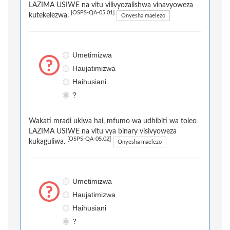
LAZIMA USIWE na vitu vilivyozalishwa vinavyoweza
[OSPS-QA-05.01]
kutekelezwa.
Onyesha maelezo
Umetimizwa
Haujatimizwa
Haihusiani
?
Wakati mradi ukiwa hai, mfumo wa udhibiti wa toleo
LAZIMA USIWE na vitu vya binary visivyoweza
[OSPS-QA-05.02]
kukaguliwa.
Onyesha maelezo
Umetimizwa
Haujatimizwa
Haihusiani
?