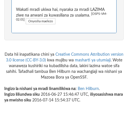
Wakati mradi ukiwa hai, nyaraka za mradi LAZIMA
[OSPS-VM-
ziwe na anwani za kuwasiliana za usalama.
02.01]
Onyesha maelezo
Data hii inapatikana chini ya
Creative Commons Attribution version
3.0 license (CC-BY-3.0)
kwa mujibu wa
masharti ya utumiaji
. Wote
wanaweza kushiriki na kubadilisha data, lakini lazima watoe sifa
sahihi. Tafadhali tambua Ben Hilburn na wachangiaji wa nishani ya
Mazoea Bora ya OpenSSF.
Ingizo la nishani ya mradi linamilikiwa na:
Ben Hilburn
.
Ingizo liliundwa siku
2016-06-27 15:46:47 UTC,
iliyosasishwa mara
ya mwisho siku
2016-07-14 15:54:37 UTC.