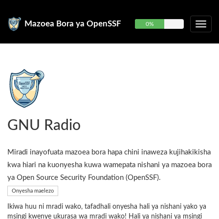
Mazoea Bora ya OpenSSF
0%
GNU Radio
Miradi inayofuata mazoea bora hapa chini inaweza kujihakikisha
kwa hiari na kuonyesha kuwa wamepata nishani ya mazoea bora
ya Open Source Security Foundation (OpenSSF).
Onyesha maelezo
Ikiwa huu ni mradi wako, tafadhali onyesha hali ya nishani yako ya
msingi kwenye ukurasa wa mradi wako! Hali ya nishani ya msingi