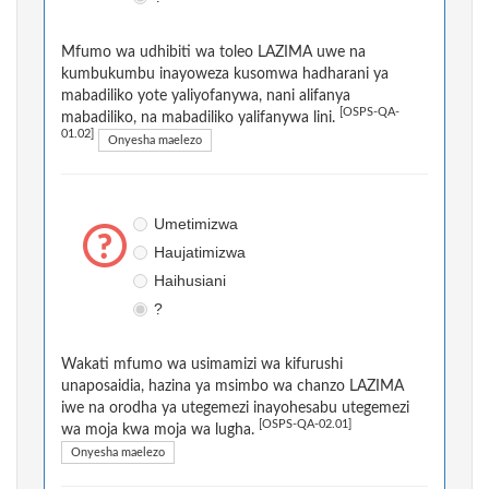
Mfumo wa udhibiti wa toleo LAZIMA uwe na
kumbukumbu inayoweza kusomwa hadharani ya
mabadiliko yote yaliyofanywa, nani alifanya
[OSPS-QA-
mabadiliko, na mabadiliko yalifanywa lini.
01.02]
Onyesha maelezo
Umetimizwa
Haujatimizwa
Haihusiani
?
Wakati mfumo wa usimamizi wa kifurushi
unaposaidia, hazina ya msimbo wa chanzo LAZIMA
iwe na orodha ya utegemezi inayohesabu utegemezi
[OSPS-QA-02.01]
wa moja kwa moja wa lugha.
Onyesha maelezo