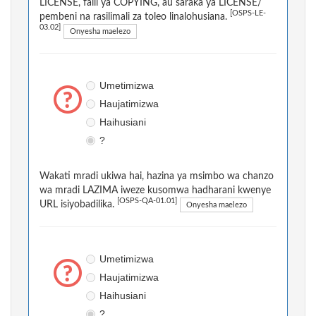
LICENSE, faili ya COPYING, au saraka ya LICENSE/
[OSPS-LE-
pembeni na rasilimali za toleo linalohusiana.
03.02]
Onyesha maelezo
Umetimizwa
Haujatimizwa
Haihusiani
?
Wakati mradi ukiwa hai, hazina ya msimbo wa chanzo
wa mradi LAZIMA iweze kusomwa hadharani kwenye
[OSPS-QA-01.01]
URL isiyobadilika.
Onyesha maelezo
Umetimizwa
Haujatimizwa
Haihusiani
?