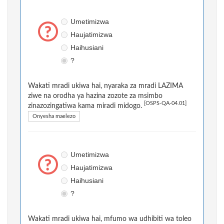
Umetimizwa
Haujatimizwa
Haihusiani
?
Wakati mradi ukiwa hai, nyaraka za mradi LAZIMA
ziwe na orodha ya hazina zozote za msimbo
[OSPS-QA-04.01]
zinazozingatiwa kama miradi midogo.
Onyesha maelezo
Umetimizwa
Haujatimizwa
Haihusiani
?
Wakati mradi ukiwa hai, mfumo wa udhibiti wa toleo