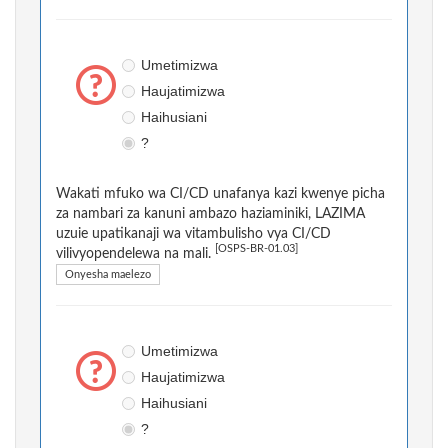
Umetimizwa
Haujatimizwa
Haihusiani
?
Wakati mfuko wa CI/CD unafanya kazi kwenye picha
za nambari za kanuni ambazo haziaminiki, LAZIMA
uzuie upatikanaji wa vitambulisho vya CI/CD
[OSPS-BR-01.03]
vilivyopendelewa na mali.
Onyesha maelezo
Umetimizwa
Haujatimizwa
Haihusiani
?