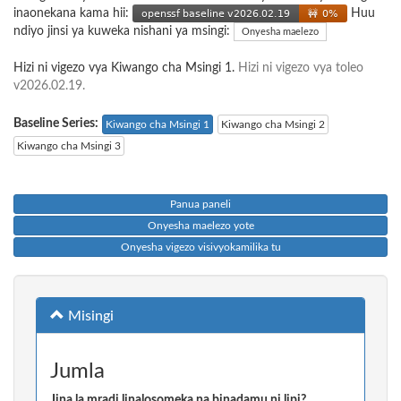
inaonekana kama hii:
Huu
ndiyo jinsi ya kuweka nishani ya msingi:
Onyesha maelezo
Hizi ni vigezo vya Kiwango cha Msingi 1.
Hizi ni vigezo vya toleo
v2026.02.19.
Baseline Series:
Kiwango cha Msingi 1
Kiwango cha Msingi 2
Kiwango cha Msingi 3
Panua paneli
Onyesha maelezo yote
Onyesha vigezo visivyokamilika tu
Misingi
Jumla
Jina la mradi linalosomeka na binadamu ni lipi?