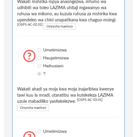
Wakati mshirika mpya anaongezwa, mfumo wa
udhibiti wa toleo LAZIMA uhitaji mgawanyo wa
ruhusa wa mikono, au kuzuia ruhusa za mshirika kwa
upendeleo wa chini unapatikana kwa chaguo-msingi.
[OSPS-AC-02.01]
Onyesha maelezo
Umetimizwa
Haujatimizwa
Haihusiani
?
Wakati ahadi ya moja kwa moja inajaribiwa kwenye
tawi kuu la mradi, utaratibu wa kutekeleza LAZIMA
[OSPS-AC-03.01]
uzuie mabadiliko yasitekelezwe.
Onyesha maelezo
Umetimizwa