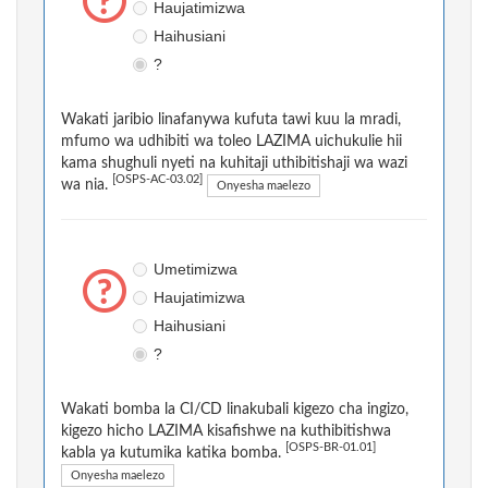
Haujatimizwa
Haihusiani
?
Wakati jaribio linafanywa kufuta tawi kuu la mradi,
mfumo wa udhibiti wa toleo LAZIMA uichukulie hii
kama shughuli nyeti na kuhitaji uthibitishaji wa wazi
[OSPS-AC-03.02]
wa nia.
Onyesha maelezo
Umetimizwa
Haujatimizwa
Haihusiani
?
Wakati bomba la CI/CD linakubali kigezo cha ingizo,
kigezo hicho LAZIMA kisafishwe na kuthibitishwa
[OSPS-BR-01.01]
kabla ya kutumika katika bomba.
Onyesha maelezo