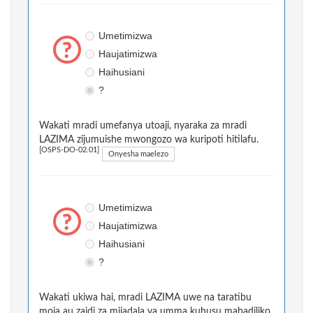
Umetimizwa
Haujatimizwa
Haihusiani
?
Wakati mradi umefanya utoaji, nyaraka za mradi
LAZIMA zijumuishe mwongozo wa kuripoti hitilafu.
[OSPS-DO-02.01]
Onyesha maelezo
Umetimizwa
Haujatimizwa
Haihusiani
?
Wakati ukiwa hai, mradi LAZIMA uwe na taratibu
moja au zaidi za mijadala ya umma kuhusu mabadiliko