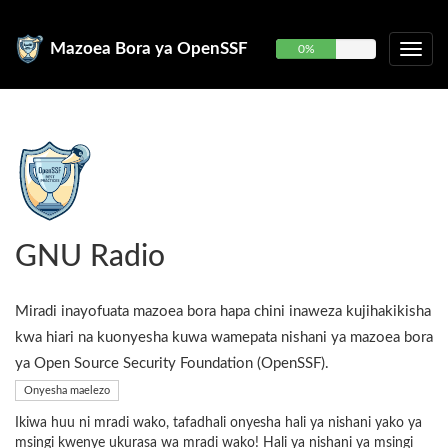
Mazoea Bora ya OpenSSF
0%
GNU Radio
Miradi inayofuata mazoea bora hapa chini inaweza kujihakikisha
kwa hiari na kuonyesha kuwa wamepata nishani ya mazoea bora
ya Open Source Security Foundation (OpenSSF).
Onyesha maelezo
Ikiwa huu ni mradi wako, tafadhali onyesha hali ya nishani yako ya
msingi kwenye ukurasa wa mradi wako! Hali ya nishani ya msingi