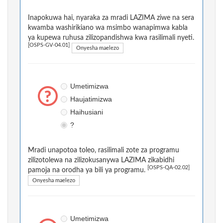
Inapokuwa hai, nyaraka za mradi LAZIMA ziwe na sera
kwamba washirikiano wa msimbo wanapimwa kabla
ya kupewa ruhusa zilizopandishwa kwa rasilimali nyeti.
[OSPS-GV-04.01]
Onyesha maelezo
Umetimizwa
Haujatimizwa
Haihusiani
?
Mradi unapotoa toleo, rasilimali zote za programu
zilizotolewa na zilizokusanywa LAZIMA zikabidhi
[OSPS-QA-02.02]
pamoja na orodha ya bili ya programu.
Onyesha maelezo
Umetimizwa