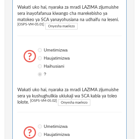
Wakati uko hai, nyaraka za mradi LAZIMA zijumuishe
sera inayofafanua kiwango cha marekebisho ya
matokeo ya SCA yanayohusiana na udhaifu na leseni.
[OSPS-VM-05.01]
Onyesha maelezo
Umetimizwa
Haujatimizwa
Haihusiani
?
Wakati uko hai, nyaraka za mradi LAZIMA zijumuishe
sera ya kushughulikia ukiukaji wa SCA kabla ya toleo
[OSPS-VM-05.02]
lolote.
Onyesha maelezo
Umetimizwa
Haujatimizwa