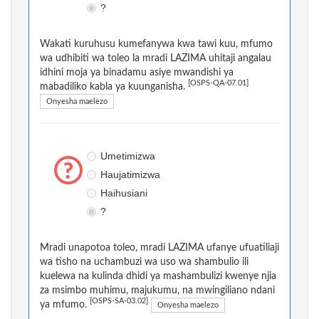
?
Wakati kuruhusu kumefanywa kwa tawi kuu, mfumo
wa udhibiti wa toleo la mradi LAZIMA uhitaji angalau
idhini moja ya binadamu asiye mwandishi ya
[OSPS-QA-07.01]
mabadiliko kabla ya kuunganisha.
Onyesha maelezo
Umetimizwa
Haujatimizwa
Haihusiani
?
Mradi unapotoa toleo, mradi LAZIMA ufanye ufuatiliaji
wa tisho na uchambuzi wa uso wa shambulio ili
kuelewa na kulinda dhidi ya mashambulizi kwenye njia
za msimbo muhimu, majukumu, na mwingiliano ndani
[OSPS-SA-03.02]
ya mfumo.
Onyesha maelezo