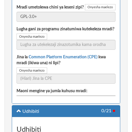
Mradi umetolewa chini ya leseni zipi?
Onyesha maelezo
Lugha gani za programu zinatumiwa kutekeleza mradi?
Onyesha maelezo
Jina la
Common Platform Enumeration (CPE)
kwa
mradi (ikiwa una) ni lipi?
Onyesha maelezo
Maoni mengine ya jumla kuhusu mradi:
0/21
●
Udhibiti
Udhibiti