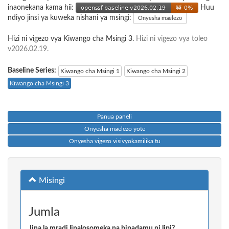
inaonekana kama hii:
Huu
ndiyo jinsi ya kuweka nishani ya msingi:
Onyesha maelezo
Hizi ni vigezo vya Kiwango cha Msingi 3.
Hizi ni vigezo vya toleo
v2026.02.19.
Baseline Series:
Kiwango cha Msingi 1
Kiwango cha Msingi 2
Kiwango cha Msingi 3
Panua paneli
Onyesha maelezo yote
Onyesha vigezo visivyokamilika tu
Misingi
Jumla
Jina la mradi linalosomeka na binadamu ni lipi?