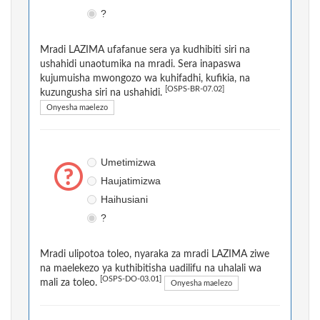
?
Mradi LAZIMA ufafanue sera ya kudhibiti siri na
ushahidi unaotumika na mradi. Sera inapaswa
kujumuisha mwongozo wa kuhifadhi, kufikia, na
[OSPS-BR-07.02]
kuzungusha siri na ushahidi.
Onyesha maelezo
Umetimizwa
Haujatimizwa
Haihusiani
?
Mradi ulipotoa toleo, nyaraka za mradi LAZIMA ziwe
na maelekezo ya kuthibitisha uadilifu na uhalali wa
[OSPS-DO-03.01]
mali za toleo.
Onyesha maelezo