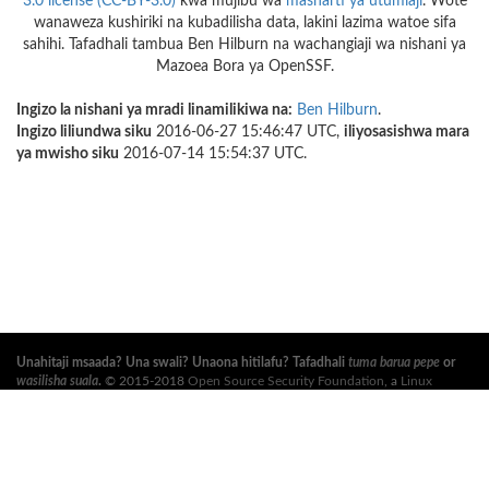
3.0 license (CC-BY-3.0)
kwa mujibu wa
masharti ya utumiaji
. Wote
wanaweza kushiriki na kubadilisha data, lakini lazima watoe sifa
sahihi. Tafadhali tambua Ben Hilburn na wachangiaji wa nishani ya
Mazoea Bora ya OpenSSF.
Ingizo la nishani ya mradi linamilikiwa na:
Ben Hilburn
.
Ingizo liliundwa siku
2016-06-27 15:46:47 UTC,
iliyosasishwa mara
ya mwisho siku
2016-07-14 15:54:37 UTC.
Unahitaji msaada? Una swali? Unaona hitilafu? Tafadhali
tuma barua pepe
or
wasilisha suala
.
© 2015-2018
Open Source Security Foundation
, a
Linux
Foundation
Mradi Shirikishi. Haki Zote Zimehifadhiwa. Tafadhali angalia
sera ya
faragha
and
masharti ya utumiaji
.
Tafsiri hii inaweza kuwa na makosa. Ikiwa kuna migongano, Kiingereza cha asili
ndicho kinachotawala.