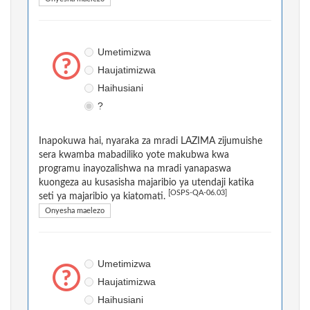
Umetimizwa
Haujatimizwa
Haihusiani
?
Inapokuwa hai, nyaraka za mradi LAZIMA zijumuishe
sera kwamba mabadiliko yote makubwa kwa
programu inayozalishwa na mradi yanapaswa
kuongeza au kusasisha majaribio ya utendaji katika
[OSPS-QA-06.03]
seti ya majaribio ya kiatomati.
Onyesha maelezo
Umetimizwa
Haujatimizwa
Haihusiani