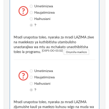
Umetimizwa
Haujatimizwa
Haihusiani
?
Mradi unapotoa toleo, nyaraka za mradi LAZIMA ziwe
na maelekezo ya kuthibitisha utambulisho
unaotarajiwa wa mtu au mchakato unaothibitisha
[OSPS-DO-03.02]
toleo la programu.
Onyesha maelezo
Umetimizwa
Haujatimizwa
Haihusiani
?
Mradi unapotoa toleo, nyaraka za mradi LAZIMA
zijumuishe kauli ya maelezo kuhusu wigo na muda wa