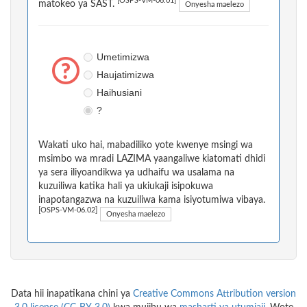
[OSPS-VM-06.01]
matokeo ya SAST.
Onyesha maelezo
Umetimizwa
Haujatimizwa
Haihusiani
?
Wakati uko hai, mabadiliko yote kwenye msingi wa
msimbo wa mradi LAZIMA yaangaliwe kiatomati dhidi
ya sera iliyoandikwa ya udhaifu wa usalama na
kuzuiliwa katika hali ya ukiukaji isipokuwa
inapotangazwa na kuzuiliwa kama isiyotumiwa vibaya.
[OSPS-VM-06.02]
Onyesha maelezo
Data hii inapatikana chini ya
Creative Commons Attribution version