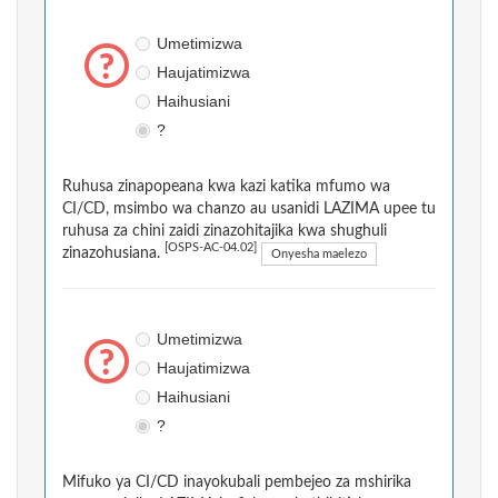
Umetimizwa
Haujatimizwa
Haihusiani
?
Ruhusa zinapopeana kwa kazi katika mfumo wa
CI/CD, msimbo wa chanzo au usanidi LAZIMA upee tu
ruhusa za chini zaidi zinazohitajika kwa shughuli
[OSPS-AC-04.02]
zinazohusiana.
Onyesha maelezo
Umetimizwa
Haujatimizwa
Haihusiani
?
Mifuko ya CI/CD inayokubali pembejeo za mshirika