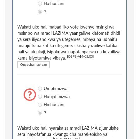
Haihusiani
?
Wakati uko hai, mabadiliko yote kwenye msingi wa
msimbo wa mradi LAZIMA yaangaliwe kiatomati dhidi
ya sera iliyoandikwa ya utegemezi mbaya na udhaifu
unaojulikana katika utegemezi, kisha yazuiliwe katika
hali ya ukiukaji, isipokuwa inapotangazwa na kuzuiliwa
[OSPS-VM-05.03]
kama isiyotumiwa vibaya.
Onyesha maelezo
Umetimizwa
Haujatimizwa
Haihusiani
?
Wakati uko hai, nyaraka za mradi LAZIMA zijumuishe
sera inayofafanua kiwango cha marekebisho ya