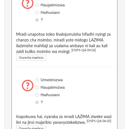
Haujatimizwa
Haihusiani
?
Mradi unapotoa toleo linalojumuisha hifadhi nyingi za
chanzo cha msimbo, miradi yote midogo LAZIMA
ilazimishe mahitaji ya usalama ambayo ni kali au kali
[OSPS-QA-04.02]
zaidi kuliko msimbo wa msingi.
Onyesha maelezo
Umetimizwa
Haujatimizwa
Haihusiani
?
Inapokuwa hai, nyaraka za mradi LAZIMA ziweke wazi
[OSPS-QA-06.02]
lini na jinsi majaribio yanavyotekelezwa.
Onyesha maelezo