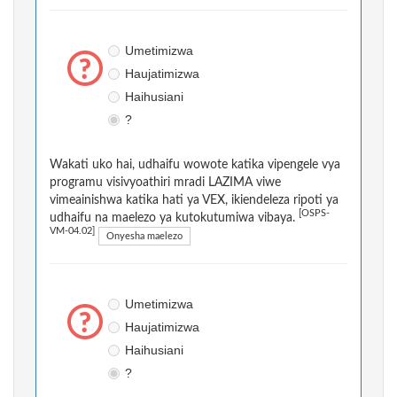
Umetimizwa
Haujatimizwa
Haihusiani
?
Wakati uko hai, udhaifu wowote katika vipengele vya
programu visivyoathiri mradi LAZIMA viwe
vimeainishwa katika hati ya VEX, ikiendeleza ripoti ya
[OSPS-
udhaifu na maelezo ya kutokutumiwa vibaya.
VM-04.02]
Onyesha maelezo
Umetimizwa
Haujatimizwa
Haihusiani
?