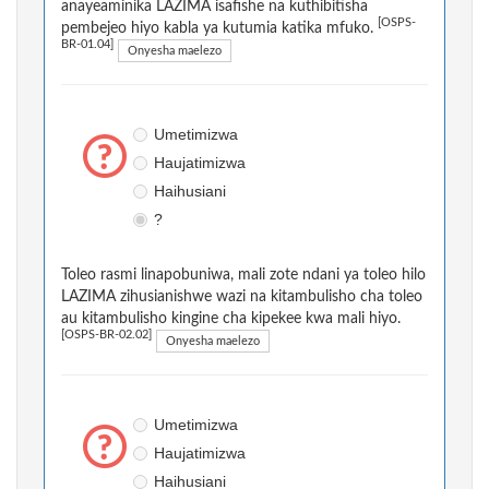
anayeaminika LAZIMA isafishe na kuthibitisha
[OSPS-
pembejeo hiyo kabla ya kutumia katika mfuko.
BR-01.04]
Onyesha maelezo
Umetimizwa
Haujatimizwa
Haihusiani
?
Toleo rasmi linapobuniwa, mali zote ndani ya toleo hilo
LAZIMA zihusianishwe wazi na kitambulisho cha toleo
au kitambulisho kingine cha kipekee kwa mali hiyo.
[OSPS-BR-02.02]
Onyesha maelezo
Umetimizwa
Haujatimizwa
Haihusiani