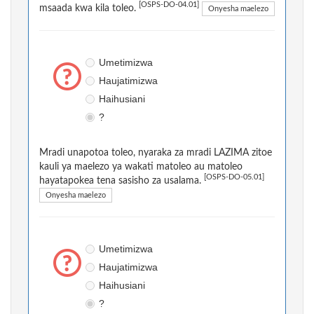
[OSPS-DO-04.01]
msaada kwa kila toleo.
Onyesha maelezo
Umetimizwa
Haujatimizwa
Haihusiani
?
Mradi unapotoa toleo, nyaraka za mradi LAZIMA zitoe
kauli ya maelezo ya wakati matoleo au matoleo
[OSPS-DO-05.01]
hayatapokea tena sasisho za usalama.
Onyesha maelezo
Umetimizwa
Haujatimizwa
Haihusiani
?