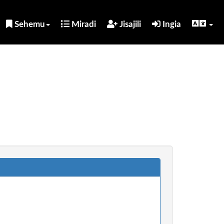
Sehemu
Miradi
Jisajili
Ingia