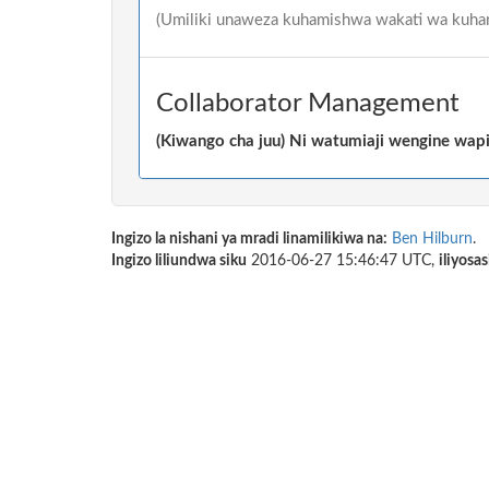
(Umiliki unaweza kuhamishwa wakati wa kuhari
Collaborator Management
(Kiwango cha juu) Ni watumiaji wengine wapi w
Ingizo la nishani ya mradi linamilikiwa na:
Ben Hilburn
.
Ingizo liliundwa siku
2016-06-27 15:46:47 UTC,
iliyosa